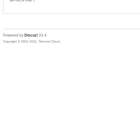
陆
Powered by
Discuz!
X3.4
Copyright © 2001-2021, Tencent Cloud.
微
联