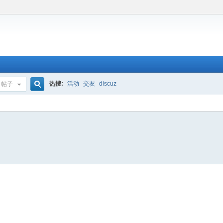
热搜:
活动
交友
discuz
帖子
搜
索