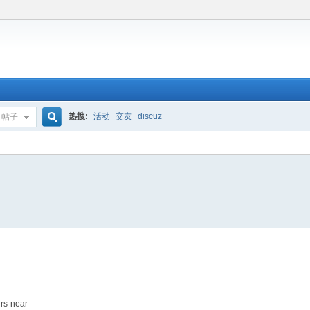
热搜:
活动
交友
discuz
帖子
搜
索
rs-near-