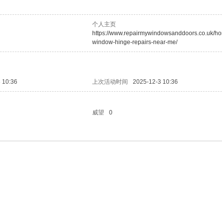
个人主页
https://www.repairmywindowsanddoors.co.uk/ho
window-hinge-repairs-near-me/
 10:36
上次活动时间
2025-12-3 10:36
威望
0