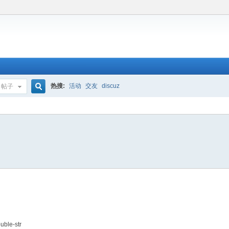
热搜:
活动
交友
discuz
帖子
搜
索
uble-str