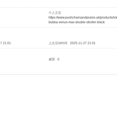
个人主页
https://www.pushchairsandprams.uk/products/ick
bubba-venus-max-double-stroller-black
7 21:01
上次活动时间
2025-11-27 21:01
威望
0