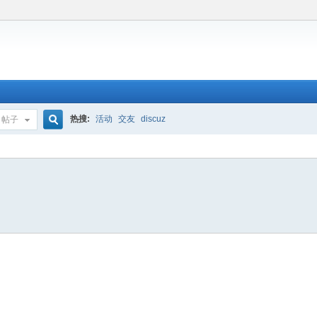
热搜:
活动
交友
discuz
帖子
搜
索