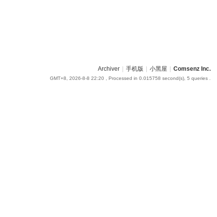
Archiver
|
手机版
|
小黑屋
|
Comsenz Inc.
GMT+8, 2026-8-8 22:20
, Processed in 0.015758 second(s), 5 queries .