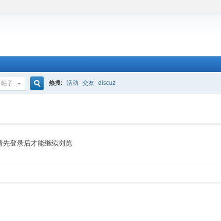
热搜:
活动
交友
discuz
帖子
搜
索
请先登录后才能继续浏览