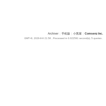
Archiver
|
手机版
|
小黑屋
|
Comsenz Inc.
GMT+8, 2026-8-6 21:58
, Processed in 0.022591 second(s), 5 queries .