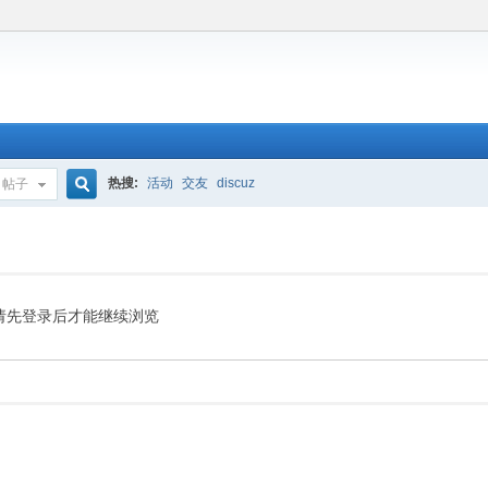
热搜:
活动
交友
discuz
帖子
搜
索
请先登录后才能继续浏览