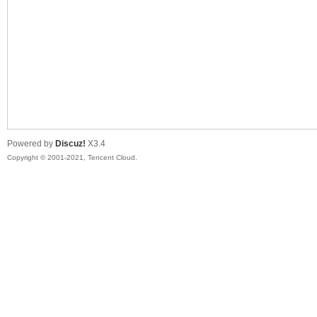
陆
Powered by
Discuz!
X3.4
Copyright © 2001-2021, Tencent Cloud.
微
联