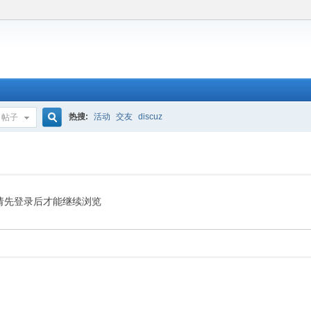
热搜:
活动
交友
discuz
帖子
搜
索
请先登录后才能继续浏览