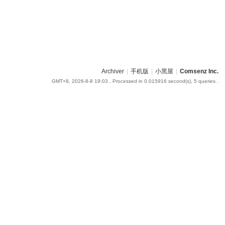
Archiver
|
手机版
|
小黑屋
|
Comsenz Inc.
GMT+8, 2026-8-8 19:03
, Processed in 0.015916 second(s), 5 queries .