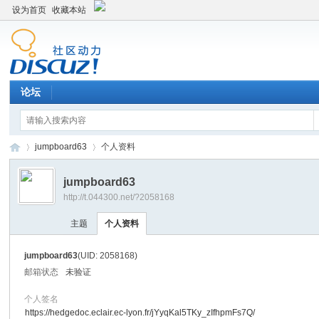
设为首页
收藏本站
论坛
jumpboard63
个人资料
jumpboard63
http://t.044300.net/?2058168
平
›
›
主题
个人资料
jumpboard63
(UID: 2058168)
邮箱状态
未验证
个人签名
https://hedgedoc.eclair.ec-lyon.fr/jYyqKal5TKy_zIfhpmFs7Q/