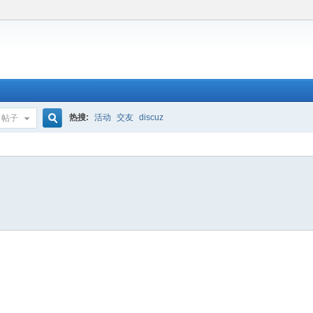
热搜:
活动
交友
discuz
帖子
搜
索