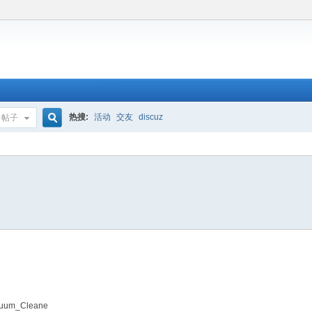
热搜:
活动
交友
discuz
帖子
搜
索
acuum_Cleane