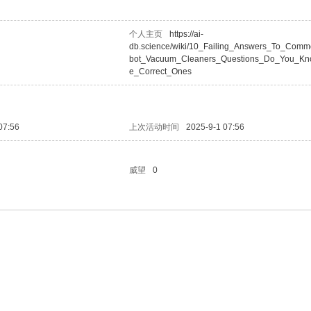
个人主页
https://ai-
db.science/wiki/10_Failing_Answers_To_Com
bot_Vacuum_Cleaners_Questions_Do_You_K
e_Correct_Ones
07:56
上次活动时间
2025-9-1 07:56
威望
0